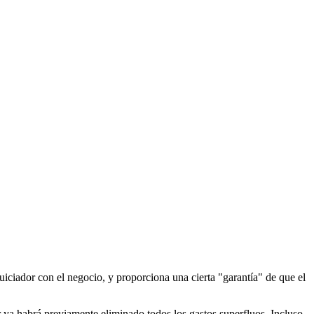
uiciador con el negocio, y proporciona una cierta "garantía" de que el
 ya habrá previamente eliminado todos los gastos superfluos. Incluso