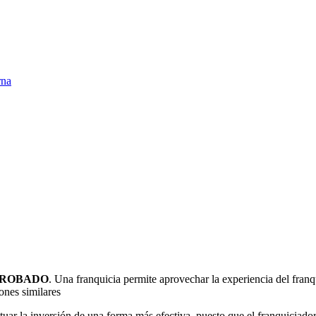
PROBADO
. Una franquicia permite aprovechar la experiencia del franq
ones similares
ar la inversión de una forma más efectiva, puesto que el franquiciador