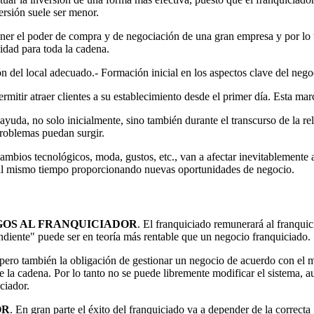
ersión suele ser menor.
ner el poder de compra y de negociación de una gran empresa y por lo 
idad para toda la cadena.
ón del local adecuado.- Formación inicial en los aspectos clave del nego
ermitir atraer clientes a su establecimiento desde el primer día. Esta ma
ayuda, no solo inicialmente, sino también durante el transcurso de la rel
problemas puedan surgir.
mbios tecnológicos, moda, gustos, etc., van a afectar inevitablemente 
y al mismo tiempo proporcionando nuevas oportunidades de negocio.
GOS AL FRANQUICIADOR
. El franquiciado remunerará al franqui
ndiente" puede ser en teoría más rentable que un negocio franquiciado.
 pero también la obligación de gestionar un negocio de acuerdo con el m
 la cadena. Por lo tanto no se puede libremente modificar el sistema, a
ciador.
OR
. En gran parte el éxito del franquiciado va a depender de la correcta